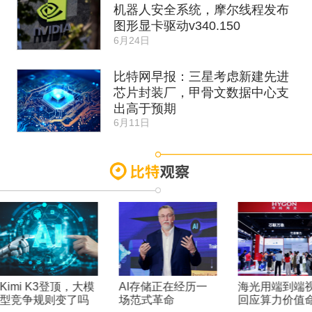
机器人安全系统，摩尔线程发布
图形显卡驱动v340.150
6月24日
比特网早报：三星考虑新建先进
芯片封装厂，甲骨文数据中心支
出高于预期
6月11日
Kimi K3登顶，大模
AI存储正在经历一
海光用端到端
型竞争规则变了吗
场范式革命
回应算力价值