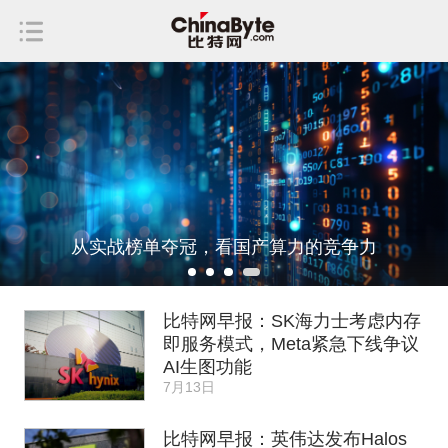
从存得下到分得清：AI存储正在经历一场范式革命
比特网早报：SK海力士考虑内存
即服务模式，Meta紧急下线争议
AI生图功能
7月13日
比特网早报：英伟达发布Halos