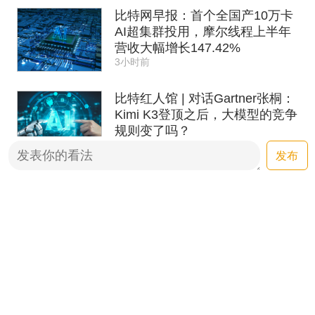
比特网早报：首个全国产10万卡
AI超集群投用，摩尔线程上半年
营收大幅增长147.42%
3小时前
比特红人馆 | 对话Gartner张桐：
Kimi K3登顶之后，大模型的竞争
规则变了吗？
2026-08-07
发布
腾讯混元发布Hy ASR 3.0
preview：真正懂上下文的语音识
别
2026-08-05
面壁智能开源ForgeStencil：工
业软件优化进入Agent时代
2026-08-05