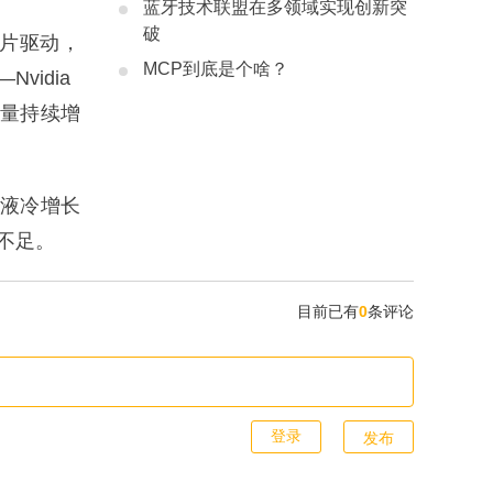
蓝牙技术联盟在多领域实现创新突
破
芯片驱动，
MCP到底是个啥？
vidia
购量持续增
式液冷增长
不足。
目前已有
0
条评论
发布