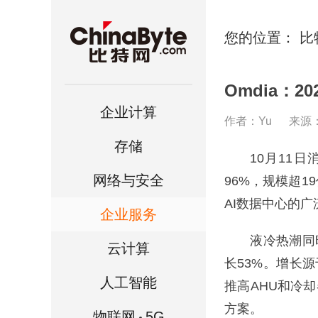
您的位置：
比
Omdia：
企业计算
作者：Yu
来源
存储
10月11日消
网络与安全
96%，规模超1
AI数据中心的广
企业服务
液冷热潮同时带
云计算
长53%。增长
人工智能
推高AHU和冷
方案。
物联网
5G