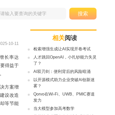
相关
阅读
2025-10-11
检索增强生成让AI实现开卷考试
场增长率达
人才跳回OpenAI，小扎钞能力失灵
了？
主要得益于
AI双刃剑：便利背后的风险暗涌
。
以开源模式助力企业突破AI创新迷
雾？
解决方案增
Qorvo在Wi-Fi、UWB、PMIC赛道
心建设改造
发力
冷却等节能
当大模型参加高考数学