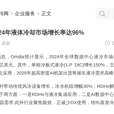
特网
>
企业服务
>
正文
2024年液体冷却市场增长率达96%
：原创
息，Omdia统计显示，2024年全球数据中心液冷市
9亿美元。其中，单相冷板式液冷(1-P DtC)增长150%，
泛采用，2025年超高密度AI机架出货将催生液冷需求高峰
动传统风冷设备增长，冷水机组增幅30%，RDHx
源于两方面：一是RDHx与液冷集成应用，二是AI数据中
却器需求;此外行业聚焦能效，正减少DX使用，转向蒸发