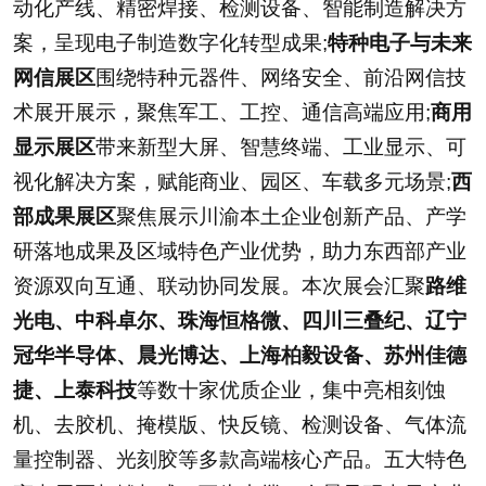
动化产线、精密焊接、检测设备、智能制造解决方
案，呈现电子制造数字化转型成果;
特种电子与未来
网信展区
围绕特种元器件、网络安全、前沿网信技
术展开展示，聚焦军工、工控、通信高端应用;
商用
显示展区
带来新型大屏、智慧终端、工业显示、可
视化解决方案，赋能商业、园区、车载多元场景;
西
部成果展区
聚焦展示川渝本土企业创新产品、产学
研落地成果及区域特色产业优势，助力东西部产业
资源双向互通、联动协同发展。本次展会汇聚
路维
光电、中科卓尔、珠海恒格微、四川三叠纪、辽宁
冠华半导体、晨光博达、上海柏毅设备、苏州佳德
捷、上泰科技
等数十家优质企业，集中亮相刻蚀
机、去胶机、掩模版、快反镜、检测设备、气体流
量控制器、光刻胶等多款高端核心产品。五大特色